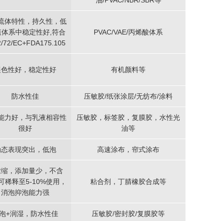
油/PVAC/NBR/SBR等
流体特性，持久性，低
值体系中稳定性好,符合
PVAC/VAE/丙烯酸体系
2/72/EC+FDA175.105
展色性好，稳定性好
有机颜料等
防水性佳
压敏胶/纸张涂层/无纺布/涂料
能力好，与乳液相容性
压敏胶，标签胶，复膜胶，水性光
很好
油等
动态表现突出，低泡
高速涂布，帘式涂布
浓缩，添加量少，不含
可稀释至5-10%使用，
粘合剂，丁腈橡胶合成等
消泡抑泡能力强
泡+润湿，防水性佳
压敏胶/密封胶/复膜胶等