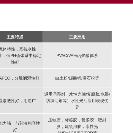
主要特点
主要应用
流体特性，高抗水性，
性，低PH值体系中稳定
PVAC/VAE/丙烯酸体系
性好
APEO，分散润湿性好
白土粉/碳酸钙/滑石粉等
通用润湿剂（水性光油/复膜胶/水墨/
湿渗透性好，用途广
纺织助剂等）水性光油应用表现优
异
压敏胶，标签胶，复膜胶，密封
能力强，与乳液相容性
胶，建筑用胶，水性光
好