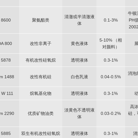
牛顿
清澈或半清澈液
 8600
聚氨酯类
0.1-3%
PH
体
200
5-10% （相
A 800
改性非离子
黄色液体
对颜料）
5878
有机改性硅氧烷
透明液体
0.3-1%
消泡
am 1488
改性有机硅
白色乳液
0.04-0.5%
 W 111
烷氧基化物
透明液体
0.3-1%
高
淡黄色不透明液
am 2290
优质矿物油类
0.03-0.2%
硅，
体
5885
双生有机改性硅氧烷
透明液体
0.3-1%
消