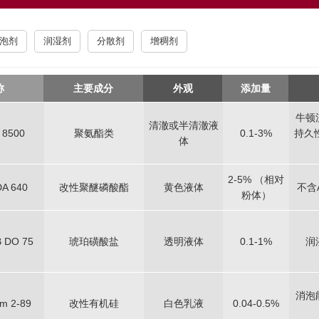
泡剂
润湿剂
分散剂
增稠剂
称
主要成分
外观
添加量
牛顿
清澈或半清澈液
 8500
聚氨酯类
0.1-3%
持久
体
2-5% （相对
A 640
改性聚醚磷酸酯
黄色液体
不含
粉体）
 DO 75
琥珀磺酸盐
透明液体
0.1-1%
润
消泡
m 2-89
改性有机硅
白色乳液
0.04-0.5%