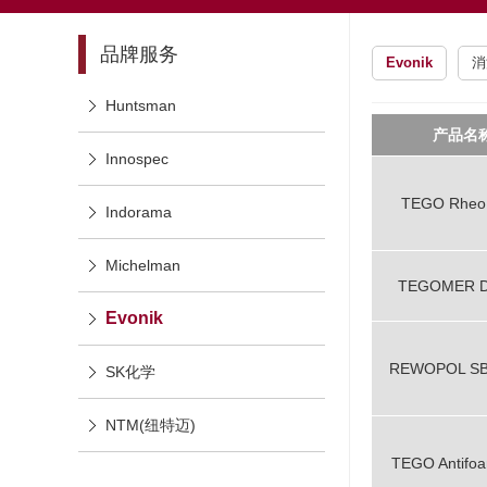
品牌服务
Evonik
消
Huntsman
产品名
Innospec
TEGO Rheo
Indorama
Michelman
TEGOMER D
Evonik
REWOPOL SB
SK化学
NTM(纽特迈)
TEGO Antifoa