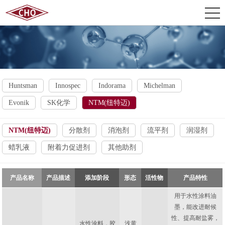
Huntsman
Innospec
Indorama
Michelman
Evonik
SK化学
NTM(纽特迈)
NTM(纽特迈)
分散剂
消泡剂
流平剂
润湿剂
蜡乳液
附着力促进剂
其他助剂
产品名称
产品描述
添加阶段
形态
活性物
产品特性
用于水性涂料油
墨，能改进耐候
性、提高耐盐雾，
水性涂料，胶
浅黄