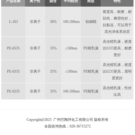
产品名称
离子性
固含
平均粒径
类型
特性
硬度高，耐磨，耐
刮伤，爽滑性好，
L-163
非离子
30%
100-200nm
棕榈蜡
抗黏连，可以用于
高光泽体系涂层
高光蜡乳液，硬度
PE-6535
非离子
35%
≤100nm
PE蜡乳液
比6335更高，耐磨
更好
高光蜡乳液，硬度
PE-6335
非离子
35%
≤100nm
PE蜡乳液
比6235更高，透明
度更好
高光蜡乳液，性价
PE-6235
非离子
35%
100-200nm
PE蜡乳液
比高
Copyright@2025 广州巴陶拜化工有限公司 版权所有
全国咨询热线：020-36715272