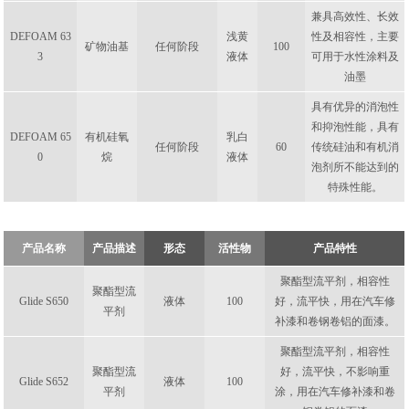
兼具高效性、长效
DEFOAM 63
浅黄
性及相容性，主要
矿物油基
任何阶段
100
3
液体
可用于水性涂料及
油墨
具有优异的消泡性
和抑泡性能，具有
DEFOAM 65
有机硅氧
乳白
任何阶段
60
传统硅油和有机消
0
烷
液体
泡剂所不能达到的
特殊性能。
产品名称
产品描述
形态
活性物
产品特性
聚酯型流平剂，相容性
聚酯型流
Glide S650
液体
100
好，流平快，用在汽车修
平剂
补漆和卷钢卷铝的面漆。
聚酯型流平剂，相容性
聚酯型流
好，流平快，不影响重
Glide S652
液体
100
平剂
涂，用在汽车修补漆和卷