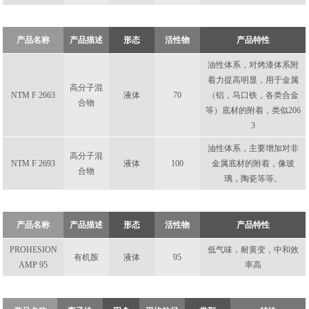
产品名称
产品描述
形态
活性物
产品特性
油性体系，对烤漆体系附
着力提高明显，用于金属
高分子混
NTM F 2663
液体
70
（铝，马口铁，各类合金
合物
等）底材的附着，类似206
3
油性体系，主要增加对非
高分子混
NTM F 2693
液体
100
金属底材的附着，像玻
合物
璃，陶瓷等等。
产品名称
产品描述
形态
活性物
产品特性
PROHESION
低气味，耐黄变，中和效
有机胺
液体
95
AMP 95
率高