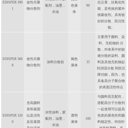
EDISPER 390
改性共聚
抗泛黄，抗氧化性
黏剂，油墨，
色液
90
1
物分散剂
能，是有效的紫外
水油
体
线吸收剂。具有较
好的分散、防沉性
能。
主要用于颜料、染
料、无机物的 分
散，对体系中的较
难分散的染料、颜
EDISPER 360
改性共聚
褐色
涂料分散前
35
料及其他无机物起
8
物分散剂
液体
到润湿分散 和防沉
降功能，因为，也
具备高分子聚合物
的表面活性特点
与颜料高互配性，
含高颜料
搭配高分子分散剂
亲和基团
一起使用可以提高
水性涂料，胶
EDISPER 320
以及活性
透明
色浆的展色性和颜
黏剂，油墨，
100
0
反应基团
液体
料稳定性。特别针
水油