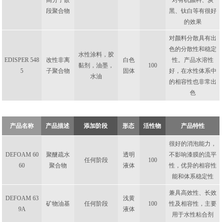
高分子嵌
对有机颜料、炭
段聚合物
黑、钛白等有很好
的效果
对颜料分散具有出
色的分散性和稳定
水性涂料，胶
EDISPER 548
改性非离
白色
性。产品水溶性
黏剂，油墨，
100
5
子聚合物
固体
好，在水性体系中
水油
的相容性也非常出
色
产品名称
产品描述
添加阶段
形态
活性物
产品特性
很好的消泡能力，
DEFOAM 60
聚醚疏水
透明
不影响漆膜的流平
任何阶段
100
60
聚合物
液体
性，优异的相容性
能和体系稳定性
兼具高效性、长效
DEFOAM 63
浅黄
矿物油基
任何阶段
100
性及相容性，主要
9A
液体
用于水性粘合剂