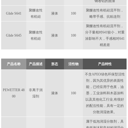
钢卷铝的面漆
聚醚改性
聚醚改性有机硅流平剂，
Glide S641
液体
100
有机硅
略带手感、抗粘连剂
聚醚改性有机硅流平剂，
聚醚改性
分子量相对641较小，对重
Glide S645
液体
100
有机硅
涂影响不大，手感相对641
稍差差
产品名称
产品描述
形态
活性物
产品特性
不含APEO绿色环保型活性
剂，因为其优异的表面性
能，已经应用于色浆，油
PEWETTER 48
非离子润
液体
100
墨，工业涂料和木器涂料
00
湿剂
以及其他化工行业,有很好
的配伍性能，具有一定的
分散润湿效果。
属于低泡润湿分散剂，具
有低泡沫和良好的润湿分