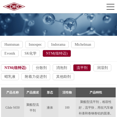
Huntsman
Innospec
Indorama
Michelman
Evonik
SK化学
NTM(纽特迈)
NTM(纽特迈)
分散剂
消泡剂
流平剂
润湿剂
蜡乳液
附着力促进剂
其他助剂
产品名称
产品描述
形态
活性物
产品特性
聚酯型流平剂，相容性
聚酯型流
Glide S650
液体
100
好，流平快，用在汽车修
平剂
补漆和卷钢卷铝的面漆。