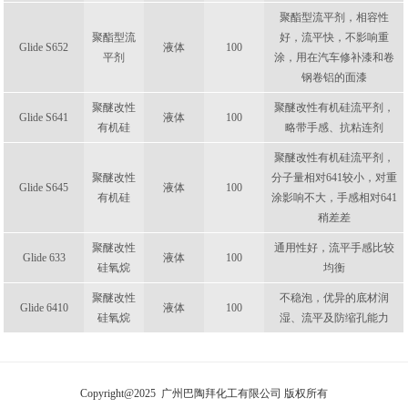
聚酯型流平剂，相容性
聚酯型流
好，流平快，不影响重
Glide S652
液体
100
平剂
涂，用在汽车修补漆和卷
钢卷铝的面漆
聚醚改性
聚醚改性有机硅流平剂，
Glide S641
液体
100
有机硅
略带手感、抗粘连剂
聚醚改性有机硅流平剂，
聚醚改性
分子量相对641较小，对重
Glide S645
液体
100
有机硅
涂影响不大，手感相对641
稍差差
聚醚改性
通用性好，流平手感比较
Glide 633
液体
100
硅氧烷
均衡
聚醚改性
不稳泡，优异的底材润
Glide 6410
液体
100
硅氧烷
湿、流平及防缩孔能力
Copyright@2025 广州巴陶拜化工有限公司 版权所有