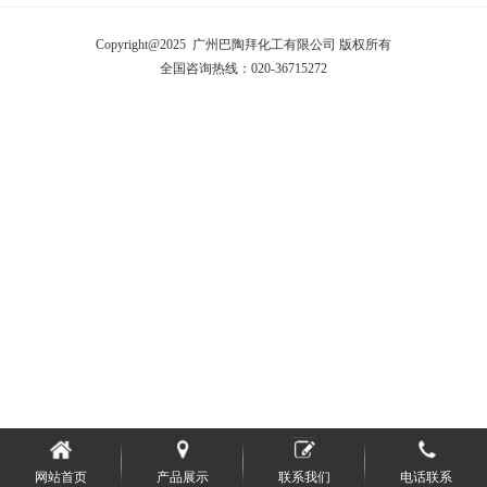
Copyright@2025 广州巴陶拜化工有限公司 版权所有
全国咨询热线：020-36715272
网站首页
产品展示
联系我们
电话联系