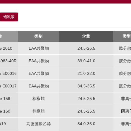
蜡乳液
称
类别
含量
类型
e 2010
EAA共聚物
24.5-26.5
胺分
4983-40R
EAA共聚物
39.0-41.0
胺分
e E00016
EAA共聚物
21.0-22.0
胺分
e E00017
EAA共聚物
34.5-35.5
胺分
e 156
棕榈蜡
24.5-25.5
非离
e 160
棕榈蜡
24.5-25.5
阴离
W19
高密度聚乙烯
34.0-36.0
非离