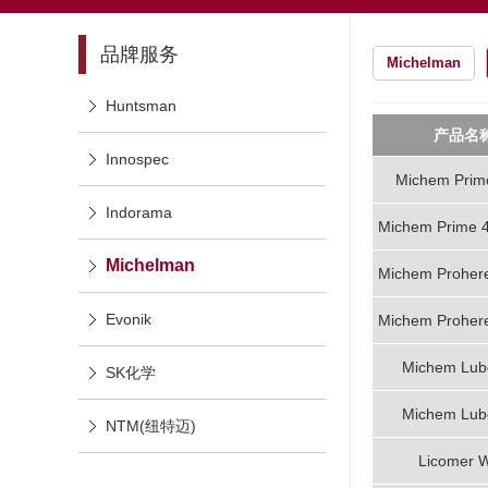
品牌服务
Michelman
Huntsman
产品名
Innospec
Michem Prim
Indorama
Michem Prime 
Michelman
Michem Proher
Evonik
Michem Proher
Michem Lub
SK化学
Michem Lub
NTM(纽特迈)
Licomer 