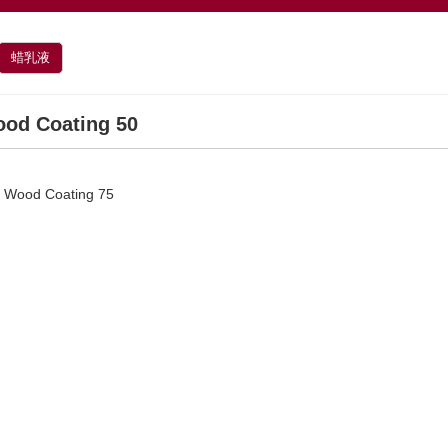
蜡乳液
od Coating 50
 Wood Coating 75
！