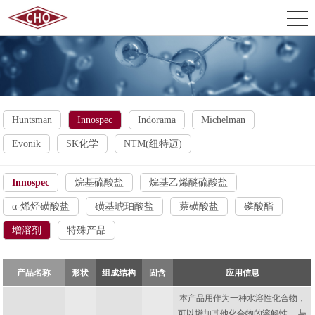
Huntsman
Innospec
Indorama
Michelman
Evonik
SK化学
NTM(纽特迈)
Innospec
烷基硫酸盐
烷基乙烯醚硫酸盐
α-烯烃磺酸盐
磺基琥珀酸盐
萘磺酸盐
磷酸酯
增溶剂
特殊产品
产品名称
形状
组成结构
固含
应用信息
本产品用作为一种水溶性化合物，
可以增加其他化合物的溶解性。 与