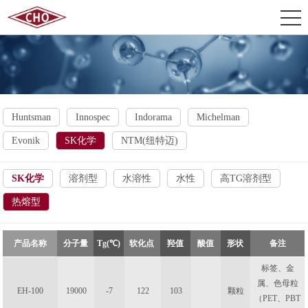
Huntsman
Innospec
Indorama
Michelman
Evonik
SK化学
NTM(纽特迈)
SK化学
溶剂型
水溶性
水性
高TG溶剂型
热熔型
产品名称
分子量
Tg(℃)
软化点
羟值
酸值
形状
备注
标签、金
属、色母粒
EH-100
19000
-7
122
103
颗粒
（PET、PBT