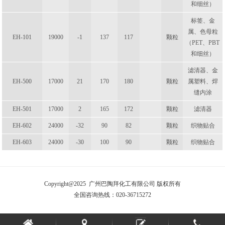
和细丝）
标签、金
属、色母粒
EH-101
19000
-1
137
117
颗粒
（PET、PBT
和细丝）
滤清器、金
EH-500
17000
21
170
180
颗粒
属塑料、焊
缝内涂
EH-501
17000
2
165
172
颗粒
滤清器
EH-602
24000
-32
90
82
颗粒
织物贴合
EH-603
24000
-30
100
90
颗粒
织物贴合
Copyright@2025 广州巴陶拜化工有限公司 版权所有
全国咨询热线：020-36715272